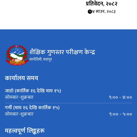
प्रतिवेदन, २०८२
४ साउन, २०८३
शैक्षिक गुणस्तर परीक्षण केन्द्र
सानोठिमी, भक्तपुर
कार्यालय समय
जाडो (कार्तिक १६ देखि माघ १५)
९:०० - ४:००
सोमबार-शुक्रबार
गर्मी (माघ १६ देखि कार्तिक १५)
९:०० - ५:००
सोमबार-शुक्रबार
महत्त्वपूर्ण लिङ्कहरू