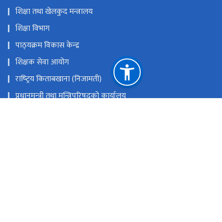
शिक्षा तथा खेलकुद मन्त्रालय
शिक्षा विभाग
पाठ्‍यक्रम विकास केन्द्र
शिक्षक सेवा आयोग
राष्‍ट्रिय किताबखाना (निजामती)
प्रधानमन्‍त्री तथा मन्त्रिपरिषद्को कार्यालय
राष्‍ट्रिय परीक्षा बोर्ड
भूमि व्यवस्था, सहकारी, सङ्‍घीय मामिला तथा सामान्य प्रशासन मन्त्रालय
नेपाल सरकारको आधिकारिक पोर्टल
राष्ट्रिय प्राकृतिक स्रोत तथा वित्त आयोग
सानोठिमी, भक्तपुर
eronasa@gmail.com
016634362