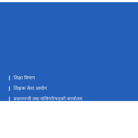
शिक्षा विभाग
शिक्षक सेवा आयोग
प्रधानमन्‍त्री तथा मन्त्रिपरिषद्को कार्यालय
भूमि व्यवस्था, सहकारी, सङ्‍घीय मामिला तथा सामान्य प्रशासन
मन्त्रालय
राष्ट्रिय प्राकृतिक स्रोत तथा वित्त आयोग