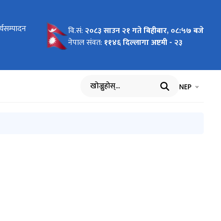
्यसम्पादन
८१/८२
म भर्ने
म भर्ने
गदर्शन र
 सूचक
ादन
धानाध्यापक
‍चालनको
क
िक
नुसन्धान
ना
र्ने
वि.सं:
२०८३ साउन २१ गते बिहीबार, ०८:५७ बजे
ामुदायिक
नेपाल संवत:
११४६ दिल्लागा अष्टमी - २३
ूल्याङ्कन
भाषा चयन गर्नुह
भाषा प
NEP
खोज्नुहोस्